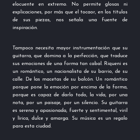
elocuente en extremo. No permite glosas ni
explicaciones, por más que el tocaor, en los títulos
de sus piezas, nos señala una fuente de
inspiración.
Tampoco necesita mayor instrumentación que su
guitarra, que domina a la perfección, que traduce
sus emociones de una forma tan cabal. Riqueni es
un romántico, un nacionalista de su barrio, de su
calle. De las macetas de su balcón. Un romántico
porque pone la emoción por encima de la forma,
porque es capaz de darlo todo, la vida, por una
nota, por un paisaje, por un silencio. Su guitarra
es serena y apasionada, fuerte y sentimental, viril
y lírica, dulce y amarga. Su música es un regalo
para esta ciudad.