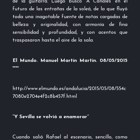
de la guitarra. Luego buscó ‘A Canales’ en el
futuro de las entrañas de la soleá, de la que fluyó
toda una inagotable fuente de notas cargadas de
belleza y originalidad, con armonía de fina
sensibilidad y profundidad, y con acentos que
traspasaron hasta el aire de la sala.
El Mundo. Manuel Martín Martín. 08/05/2015
****
http://www.elmundo.es/andalucia/2015/05/08/554c
7080e2704e4f2c8b457f.html
“Y Sevilla se volvió a enamorar”
Cuando salió Rafael al escenario, sencillo, como