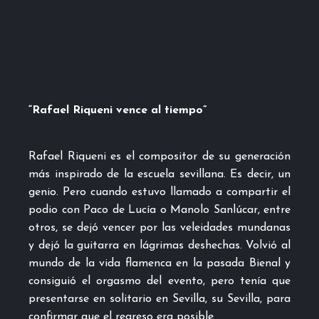
“Rafael Riqueni vence al tiempo”
Rafael Riqueni es el compositor de su generación
más inspirado de la escuela sevillana. Es decir, un
genio. Pero cuando estuvo llamado a compartir el
podio con Paco de Lucía o Manolo Sanlúcar, entre
otros, se dejó vencer por las veleidades mundanas
y dejó la guitarra en lágrimas deshechas. Volvió al
mundo de la vida flamenca en la pasada Bienal y
consiguió el orgasmo del evento, pero tenía que
presentarse en solitario en Sevilla, su Sevilla, para
confirmar que el regreso era posible.