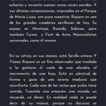
ochenta y noventa suenan como recién paridos. Y
sus últimas composiciones, inspiradas en el Parque
de María Luisa, son pura maestría. Riqueni es uno
de los grandes creadores sevillanos de hoy. Su
espejo es Montoya, Ricardo, Sabicas, pero
también Turina y Font de Anta. Nacionalistas
universales, como él mismo.
En su retina, en sus manos, está Sevilla entera. Y
Triana. Riqueni es un fino observador que traslada
a la guitarra el vuelo de una alondra, el
movimiento de una hoja. Está en plenitud de
forma y goza de una serena madurez que
reconforta. Cada una de las notas que pulsa tiene
sentido. Trasmite una emoción, una mirada, un
recuerdo, un deseo. En realidad nada se puede
decir de su música, porque su discurso es