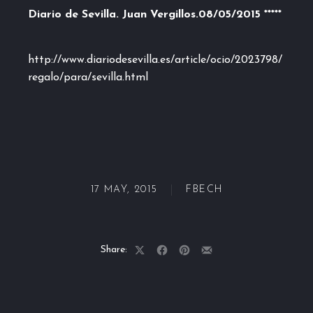
Diario de Sevilla. Juan Vergillos.08/05/2015 *****
http://www.diariodesevilla.es/article/ocio/2023798/
regalo/para/sevilla.html
17 MAY, 2015
FBECH
Share:
Share
Share
Share
Share
on
on
on
by
X
Facebook
Pinterest
Email