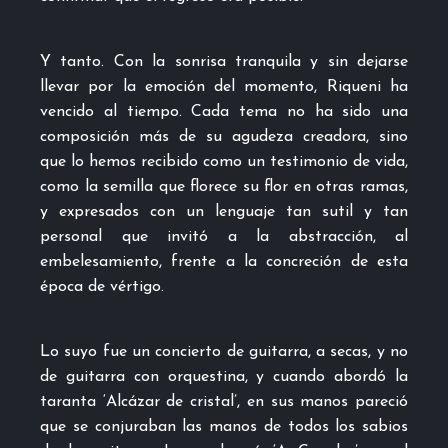
Y tanto. Con la sonrisa tranquila y sin dejarse
llevar por la emoción del momento, Riqueni ha
vencido al tiempo. Cada tema no ha sido una
composición más de su agudeza creadora, sino
que lo hemos recibido como un testimonio de vida,
como la semilla que florece su flor en otras ramas,
y expresados con un lenguaje tan sutil y tan
personal que invitó a la abstracción, al
embelesamiento, frente a la concreción de esta
época de vértigo.
Lo suyo fue un concierto de guitarra, a secas, y no
de guitarra con orquestina, y cuando abordó la
taranta ‘Alcázar de cristal’, en sus manos pareció
que se conjuraban las manos de todos los sabios