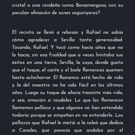
cristal o una rondeña como Benamargosa, con su
peculiar afinación de sones seguiriyeros?
El recinto se llenó a rebosar y Rafael no sabía
cómo agradecer a Sevilla tanta generosidad.
Tocando, Rafael. Y tocó como hacía años que no
lo hacía, sin esa frialdad que a veces limitaba sus
éxitos en una tierra, Sevilla, la suya, donde gusta
que el toque, el cante y el baile flamencos quemen
hasta achicharrar. El flamenco está hecho de vida
y la del maestro no ha sido fácil en los últimos
años. Luego su toque de ahora trasmite más vida,
o sea, emoción a raudales. Lo que los flamencos
llamamos pellizco y que algunos no han entendido
todavía porque se empeñan en no entenderlo. Los
pellizcos que Rafael le metió a la soleá que dedica
a Canales, que parecía que andaba por el