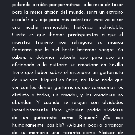
pidiendo perdón por permitirse la licencia de tocar
para la mejor afición del mundo, sentí un extraño
escalofrío y dije para mis adentros: esta va a ser
una noche memorable, histórica, inolvidable.
Cierto es que íbamos predispuestos a que el
maestro trianero nos refregara su música
flamenca por la piel hasta hacernos sangre. Ya
saben, o deberían saberlo, que para que un
aficionado a la guitarra se emocione en Sevilla
tiene que haber sobre el escenario un guitarrista
de una vez. Riqueni es único, no tiene nada que
ver con los demás guitarristas que conocemos, es
distinto a todos, un creador, y los creadores no
abundan. Y cuando se relajan son olvidados
inmediatamente. Pero, ¿alguien podría olvidarse
de un guitarrista como Riqueni? ¿Es eso
humanamente posible? ¿Alguien podría arrancar
de su memoria una taranta como Alcázar de