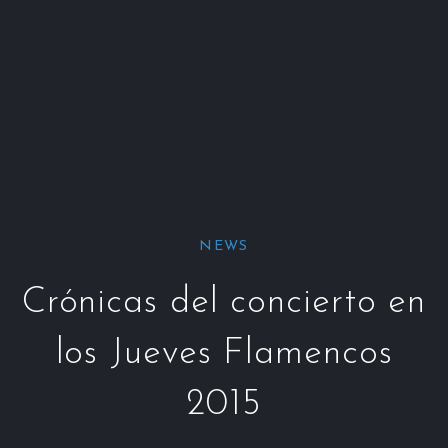
Window
Window
Window
Win
NEWS
Crónicas del concierto en
los Jueves Flamencos
2015